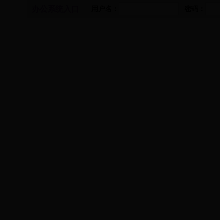
办公系统入口
用户名：
密码：
首页
365名品汇推荐码多少
工作交流