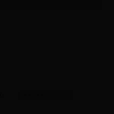
维权之窗
专题专栏
媒体关注
报：