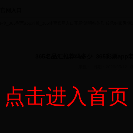
作
育官网入口
码多少_365彩票app老版_365体育官网入口开展“清明祭英烈 传承好家风
荐码多少_365彩票app老版_365体育官网入口三八维权月活动精彩纷呈
作全面启动！
365名品汇推荐码多少_365彩票app
码多少_365彩票app老版_365体育官网入口三八维权月活动精彩纷呈
来源：
日期：
2020/05/12
版_365体育官网入口“三八维权月”法律知识有奖竞答线上答题活动圆满成功
点击进入首页