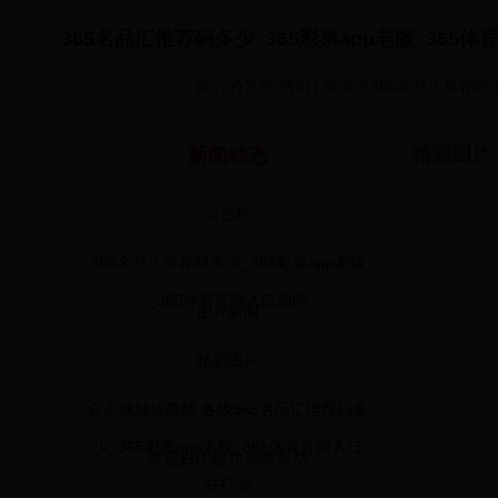
365名品汇推荐码多少_365彩票app老版_365体
我们的节日·清明 | 淮南市365名品汇推荐
阳春三月天 巾帼普法行——市365名品汇推
精彩图片
新闻动态
淮南市城镇低保适龄妇女“两癌”免费筛查工
阳春三月天 巾帼普法行——市365名品汇推荐
公告栏
市365名品汇推荐码多少_365彩票app老
365名品汇推荐码多少_365彩票app老版
_365体育官网入口新闻
图片新闻
精彩图片
众志成城抗疫情 各级365名品汇推荐码多
少_365彩票app老版_365体育官网入口
喜迎妇代会 巾帼建新功
在行动