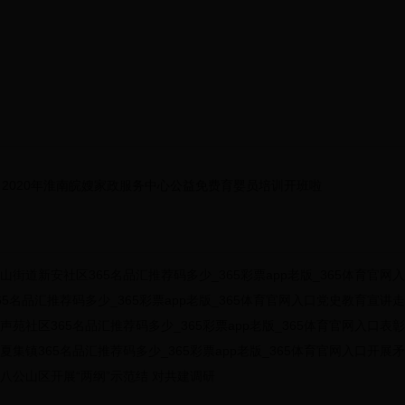
2020年淮南皖嫂家政服务中心公益免费育婴员培训开班啦
山街道新安社区365名品汇推荐码多少_365彩票app老版_365体育官
65名品汇推荐码多少_365彩票app老版_365体育官网入口党史教育宣
声苑社区365名品汇推荐码多少_365彩票app老版_365体育官网入口
夏集镇365名品汇推荐码多少_365彩票app老版_365体育官网入口开
八公山区开展“两纲”示范结 对共建调研