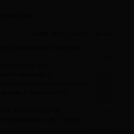
”家庭文明建设主题活动
（二）
当前位置：
首页
>>
新闻动态
>>
图片新闻
口开展“清明祭英烈 传承好家风”家庭文明建设主题活动
2023/04/03
2023/04/03
 齐心协力打好创城“攻坚战”
2023/03/31
亳考察学习“美丽庭院”创建工作
2023/03/20
 明天更好”全国少年儿童图文创作颁奖仪式顺利举行
2023/03/20
锋 巾帼普法暖人心”普法宣传进社区活动
2023/03/17
2023/03/14
愿展风采”义务植树 暨主题党日活动
2023/03/09
好家风”家庭故事分享会暨《习近平走进百姓家》赠书仪式
2023/03/08
2023/03/07