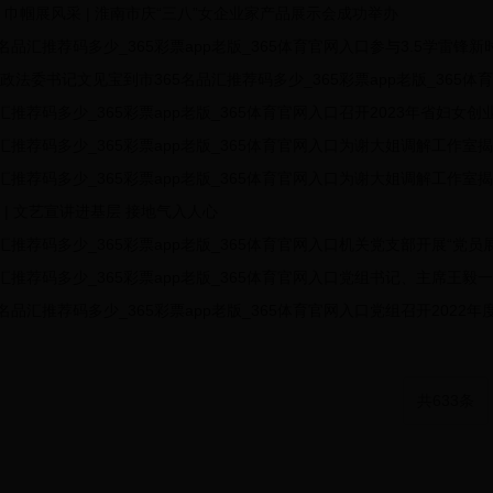
 巾帼展风采 | 淮南市庆“三八”女企业家产品展示会成功举办
5名品汇推荐码多少_365彩票app老版_365体育官网入口参与3.5学雷
政法委书记文见宝到市365名品汇推荐码多少_365彩票app老版_365
品汇推荐码多少_365彩票app老版_365体育官网入口召开2023年省妇女
品汇推荐码多少_365彩票app老版_365体育官网入口为谢大姐调解工作室
品汇推荐码多少_365彩票app老版_365体育官网入口为谢大姐调解工作室
 | 文艺宣讲进基层 接地气入人心
品汇推荐码多少_365彩票app老版_365体育官网入口
品汇推荐码多少_365彩票app老版_365体育官网入口机关党支部开展“党
品汇推荐码多少_365彩票app老版_365体育官网入口党组书记、主席王
5名品汇推荐码多少_365彩票app老版_365体育官网入口党组召开2022
共633条