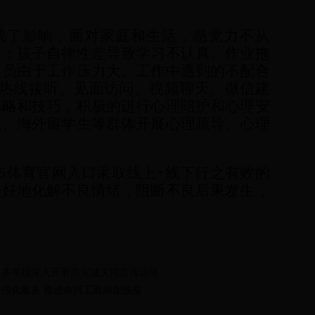
成了影响，面对家庭和生活，感觉力不从
想；孩子自律性差导致学习不认真、作业拖
人员由于工作压力大、工作中遇到的不配合
过热线接听、见面访问、视频聊天、微信建
策略和技巧，积极的进行心理陪护和心理安
员、海外留学生等群体开展心理疏导、心理
365体育官网入口采取线上
+线下行之有效的
较好地化解
不良情绪，阻断不良后果发生，
网入口多举措深入开展防灾减灾周宣传活动
口：强化服务 推进农民工返岗促脱贫