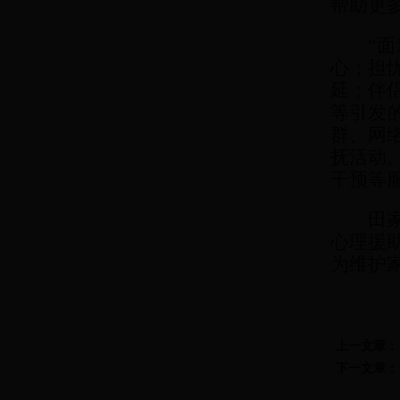
帮助更
“
心；担
延；伴
等引发
群、网
抚活动
干预等服
田家
心理援
为维护
上一文章：
下一文章：