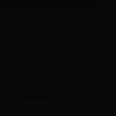
维权之窗
专题专栏
媒体关注
报：