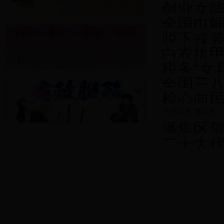
创业女能
全国巾帼
脱下戎装，她
白衣执甲勇担当 医
税务“女兵”扬
全国三八红旗手 安徽理工
检心向民，芳华
“中国好人”曾家英：
潘集区贺疃镇3
365名品汇推荐
二十大代