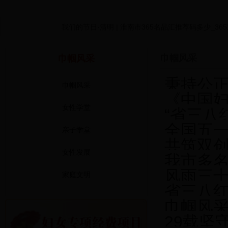
我们的节日·清明 | 淮南市365名品汇推荐码多少_3
阳春三月天 巾帼普法行——市365名品汇推荐码多少_
巾帼风采
巾帼风采
淮南市城镇低保适龄妇女“两癌”免费筛查工作全面启
秉持公正之
阳春三月天 巾帼普法行——市365名品汇推荐码多少_
巾帼风采
《中国妇
市365名品汇推荐码多少_365彩票app老版_36
女性学堂
“省三八红旗
全国五一
亲子学堂
共筑双创巾
女性发展
我市多名女民警、警嫂
风雨三十载
家庭文明
省三八红
巾帼风采录 | 为爱前行，一
29载坚守“