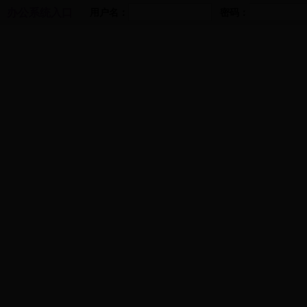
办公系统入口
用户名：
密码：
首页
365名品汇推荐码多少
工作交流