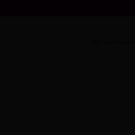
大开幕
客户端
实施“
培训”
承办：淮南市妇女联合会办
_36
部室负
进行了
台 建
联动”的
体育官
作矩阵