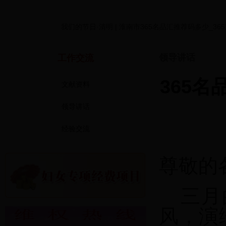
我们的节日·清明 | 淮南市365名品汇推荐码多少_3
阳春三月天 巾帼普法行——市365名品汇推荐码多少_
领导讲话
工作交流
淮南市城镇低保适龄妇女“两癌”免费筛查工作全面启
365名
阳春三月天 巾帼普法行——市365名品汇推荐码多少_
文献资料
市365名品汇推荐码多少_365彩票app老版_36
领导讲话
经验交流
尊敬的
三月
风，演