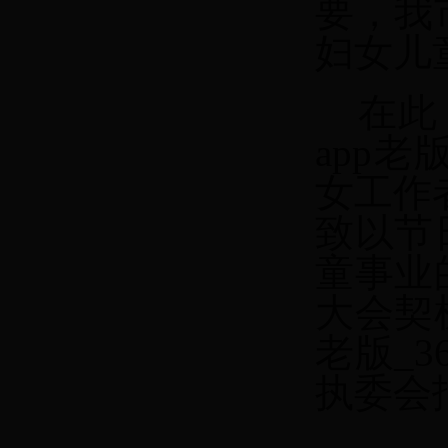
要，我
妇女儿
在此
app
女工作
致以节
童
事业
大会契机
老版_
执委会