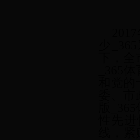
20
少_3
下，全市
_36
和党的
委、市政
版_3
性先进
线，紧