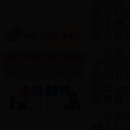
间召开
二十大
推荐码多
副主席、
体育官
与会
记沈强
作的开
彩票a
题教育
市36
网入口