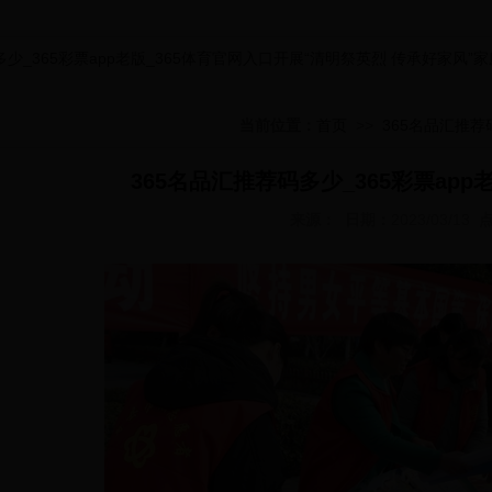
作
码多少_365彩票app老版_365体育官网入口开展“清明祭英烈 传承好家风
荐码多少_365彩票app老版_365体育官网入口三八维权月活动精彩纷呈
当前位置：
首页
>>
365名品汇推荐
作全面启动！
365名品汇推荐码多少_365彩票app
码多少_365彩票app老版_365体育官网入口三八维权月活动精彩纷呈
来源：
日期：
2023/03/13
版_365体育官网入口“三八维权月”法律知识有奖竞答线上答题活动圆满成功