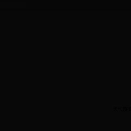
新闻动态
365名品汇推荐码多少
巾帼风采
天气预
_365彩票app老版
_365体育官网入口工